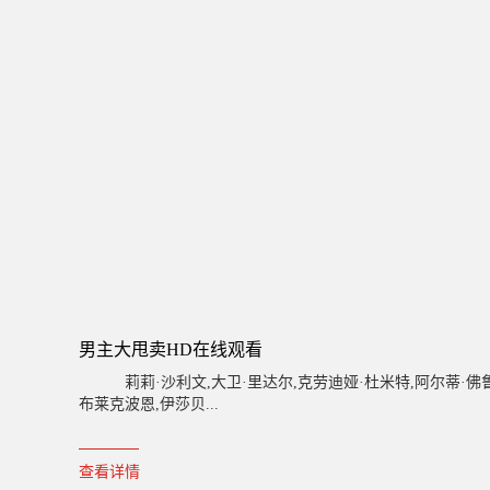
男主大甩卖HD在线观看
莉莉·沙利文,大卫·里达尔,克劳迪娅·杜米特,阿尔蒂·佛鲁山
布莱克波恩,伊莎贝...
查看详情