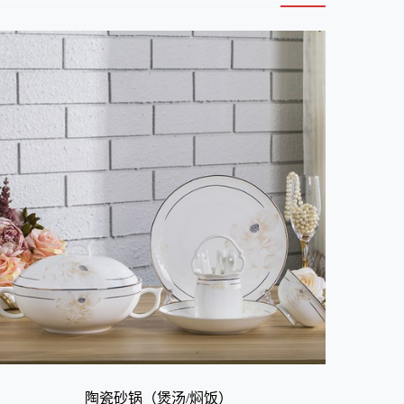
陶瓷砂锅（煲汤/焖饭）