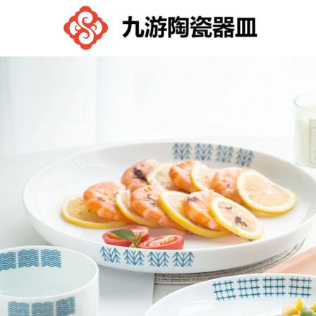
九
游
控
股
有
限
公
司-
九
游
体