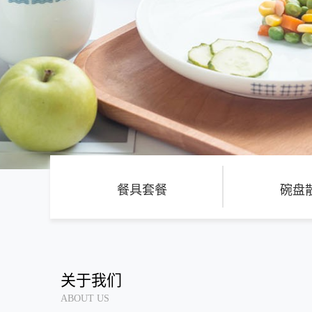
育
官
方
网
站-
陶
瓷
厨
餐具套餐
碗盘
具
专
业
关于我们
制
ABOUT US