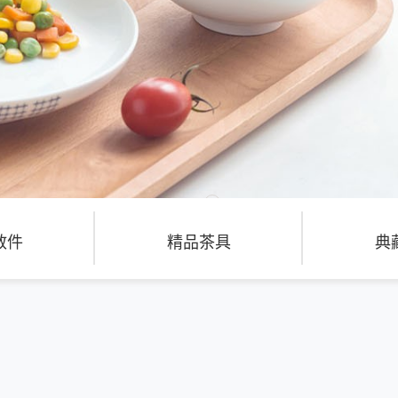
散件
精品茶具
典