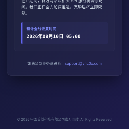
在此期间，官方网站及相关 API 服务将暂停访
问。我们正在全力加速推进，完毕后将立即恢
复。
预计全线恢复时间
2026年08月10日 05:00
如遇紧急业务请联系：
support@vnc0x.com
© 2026 中国首创科技有限公司官方网站. All Rights Reserved.