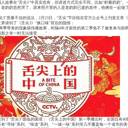
故事在“舌尖1”中其实也有，但讲述方式完全不同。比如“虾酱奶奶”。
，老奶奶忽然哭了。原来照片里的人是老奶奶已逝的老伴，他俩在一起做
”质量不佳的说法，2月23日，“舌尖”节目组在官方公众号上刊发文章《
章讲到了《舌尖3》“换口味”背后的隐情：
季带来的现象级传播效果，时隔4年才面世的第三季免不了被拿来与前两
创新之举一时无法接受……”
“舌尖3”面临的困境：《舌尖上的中国》第一季播出时，全国仅有40到5
有“寻味”系列、“味道”系列、“一城一味”系列等几乎覆盖每一个省市