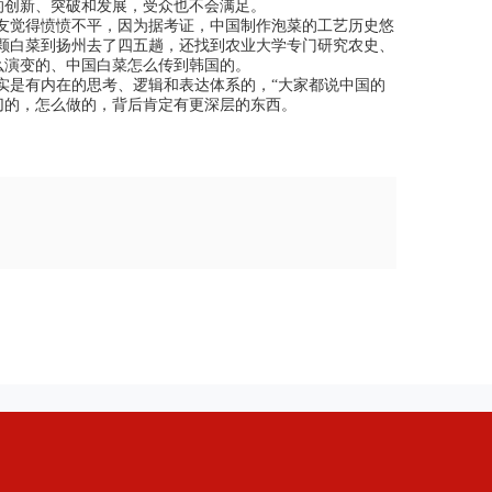
的创新、突破和发展，受众也不会满足。
友觉得愤愤不平，因为据考证，中国制作泡菜的工艺历史悠
一颗白菜到扬州去了四五趟，还找到农业大学专门研究农史、
么演变的、中国白菜怎么传到韩国的。
实是有内在的思考、逻辑和表达体系的，“大家都说中国的
切的，怎么做的，背后肯定有更深层的东西。