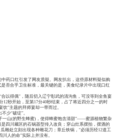
制的中药口红引发了网友质疑。网友扒出，这些原材料疑似购
式是否合乎卫生标准，最关键的是，美食纪录片中出现口红
“合以得偶”，随后切入辽宁彰武的清沟鱼，可没等到全鱼宴
12秒开始，至第17分40秒结束，占了将近四分之一的时
宴饮”主题的拜师宴却一带而过。
不少“破绽”。
一山(的野生蜂蜜)，使得蜂蜜饱含清甜”——蜜源植物繁杂
而是四川藏区的石锅器型传入改良；穿山灶系摆拍，摆酒的
瓜雕处立刻出现各种雕花刀；章丘铁锅，“必须历经12道工
是四川人的命”实际上并没有。