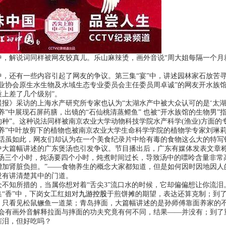
解说词同样被网友较真儿。乐山麻辣烫，画外音说“周大姐每隔一个月就要
。
还有一些内容引起了网友的争议。第三集“宴”中，讲述园林家石放苦寻
渔业协会原生水生物及水域生态专业委员会主任委员周卓诚”的网友开水族
质上差了几个级别”。
》采访的上海水产研究所专家也认为“太湖水产中被大众认可的是‘太湖三
中展现石屏药膳，出镜的“石仙桃清蒸鳤鱼” 也被“开水族馆的生物男”指
的种”。这种说法同样被南京农业大学动物科技学院水产科学(渔业)方面的
”中叶放剪下的植物也被南京农业大学生命科学学院的植物学专家刘琳莉
。话虽如此，网友们却认为在一个美食纪录片中给有毒的食物这么大的特写
篇幅讲述的广东煲汤也引发争议。节目播出后，广东有媒体发表文章称，
煲汤三个小时，炖汤要四个小时，炖煮时间过长，导致汤中的嘌呤含量非常
增加肾脏负担。”——食物养生的概念大家都知道，但是如何因时因地因人的
没有讲清楚其中的门道。
知所措的，当属你想对着“舌尖3”流口水的时候，它却偏偏想让你流泪。
“香”中，下岗女工红姐对
九游控股
于煎饼摊的期望，表达还算克制；到了第
，只看见松鼠鳜鱼一道菜；青岛摔面，大篇幅讲述的是孙师傅靠面养家的不
处会有画外音解释拉面与摔面的功夫究竟有何不同，结果——并没有；到了
催泪，但好吃吗？