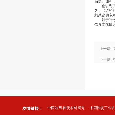
而语。如今
也讲到了“
久，《诗经
蔬菜史的专
对于“舌尖
饮食文化博
上一篇 
下一篇 
中国知网-陶瓷材料研究
中国陶瓷工业协
友情链接：