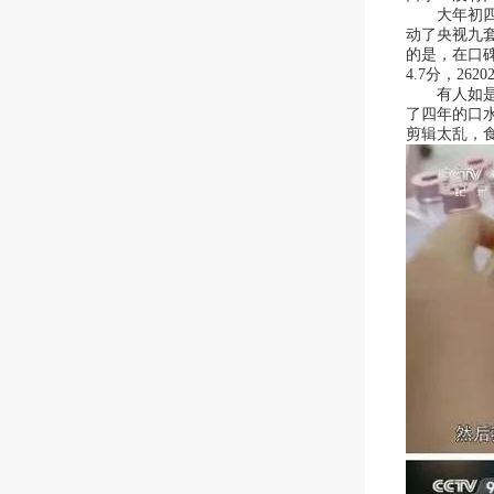
造
大年初四，《
动了央视九
商
的是，在口碑
4.7分，26
有人如是形
了四年的口
剪辑太乱，