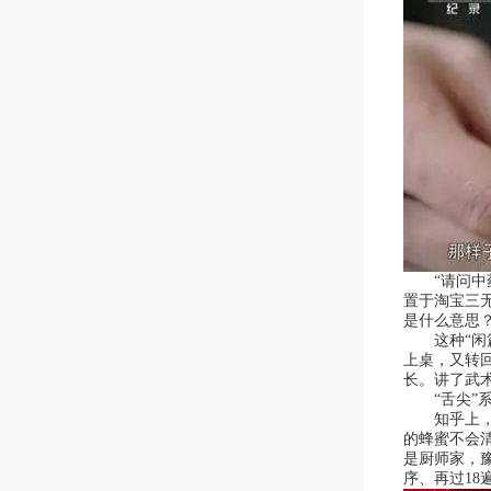
“请问中药
置于淘宝三
是什么意思
这种“闲篇
上桌，又转回
长。讲了武
“舌尖”系
知乎上，网
的蜂蜜不会
是厨师家，
序、再过18