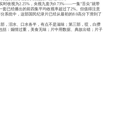
为2.25%，央视九套为0.73%——一集“舌尖”就带
一套已经播出的前四集平均收视率超过了2%。但值得注意
评分系统中，这部国民纪录片已经从最初的8.0高分下滑到了
部，泪水、口水各半，有点不是滋味；第三部，哎，白攒
题包括：煽情过重，美食无味；片中用数据、典故出错；片子