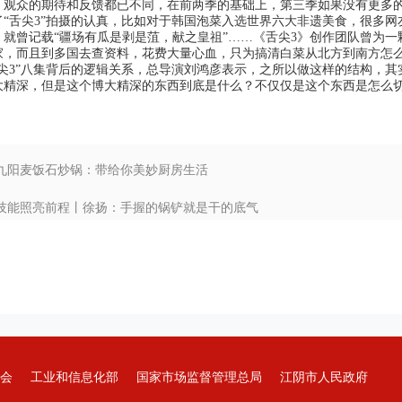
，观众的期待和反馈都已不同，在前两季的基础上，第三季如果没有更多
舌尖3”拍摄的认真，比如对于韩国泡菜入选世界六大非遗美食，很多网
》就曾记载“疆场有瓜是剥是菹，献之皇祖”……《舌尖3》创作团队曾为
家，而且到多国去查资料，花费大量心血，只为搞清白菜从北方到南方怎
3”八集背后的逻辑关系，总导演刘鸿彦表示，之所以做这样的结构，其
大精深，但是这个博大精深的东西到底是什么？不仅仅是这个东西是怎么
: 九阳麦饭石炒锅：带给你美妙厨房生活
: 技能照亮前程丨徐扬：手握的锅铲就是干的底气
会
工业和信息化部
国家市场监督管理总局
江阴市人民政府