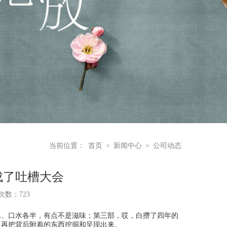
当前位置：
首页
>
新闻中心
>
公司动态
成了吐槽大会
浏览次数：
723
、口水各半，有点不是滋味；第三部，哎，白攒了四年的
，再把背后附着的东西挖掘和呈现出来。