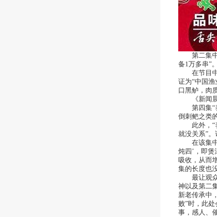
第二集中，
备1万多串”
在节目中，
证为“中国
口黑鲈，肉
《新闻晨报
第四集“养”
倒刺鲃之类
此外，“养
就没关系”
在该集中大
炖四’，即
吸收，从而
集的长度也
最让观众不
神以及第二集
新老传承中
败”时，此
事，感人、