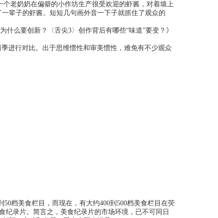
一个老奶奶在偏僻的小作坊生产很受欢迎的虾酱，对着墙上
了一辈子的虾酱。短短几句画外音一下子就抓住了观众的
为什么要创新？〈舌尖3〉创作背后有哪些“味道”要变？》
季进行对比。出于思维惯性和审美惯性，难免有不少观众
0档美食栏目，而现在，有大约400到500档美食栏目在荧
的美食纪录片。简言之，美食纪录片的市场环境，已不可同日