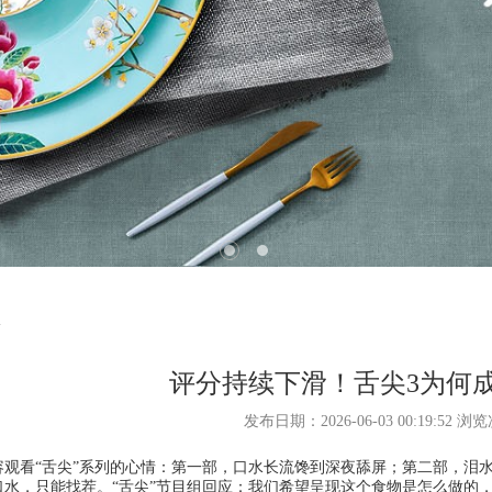
评分持续下滑！舌尖3为何
发布日期：2026-06-03 00:19:52 
看“舌尖”系列的心情：第一部，口水长流馋到深夜舔屏；第二部，泪水
口水，只能找茬。“舌尖”节目组回应：我们希望呈现这个食物是怎么做的