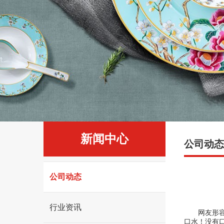
育
官
方
网
站-
陶
瓷
厨
新闻中心
公司动态
具
专
公司动态
业
行业资讯
制
网友形容观
口水！没有