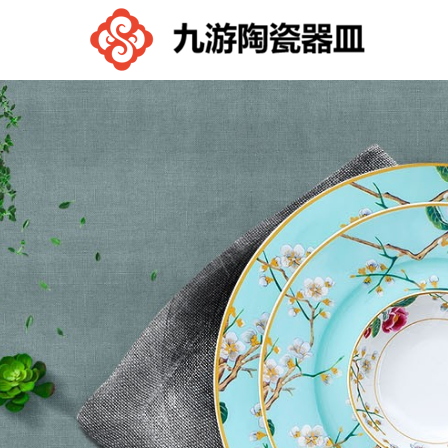
九
游
控
股
有
限
公
司-
九
游
体