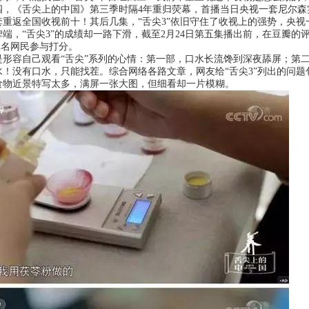
舌尖上的中国》第三季时隔4年重归荧幕，首播当日央视一套尼尔森实时收视
套重返全国收视前十！其后几集，“舌尖3”依旧守住了收视上的强势，央视
端，“舌尖3”的成绩却一路下滑，截至2月24日第五集播出前，在豆瓣的
202名网民参与打分。
容自己观看“舌尖”系列的心情：第一部，口水长流馋到深夜舔屏；第二
水！没有口水，只能找茬。综合网络各路文章，网友给“舌尖3”列出的问
食物近景特写太多，满屏一张大图，但细看却一片模糊。