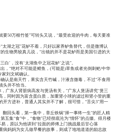
50万根竹签”可转头又说，“最受欢迎的牛肉，每天要准
“太湖之冠”花鲈不着，只好以家养鲈鱼替代，但是微博认
馆的生物男较真儿说，“出镜的并不是花鲈而是美国引进的大
白’，没有‘太湖鱼中之冠花鲈’之说”。
出，“绝对不可能是鳤鱼，(可能是)草鱼或者光倒刺鲃/中华
专家刘文斌确认。
确认是南天竹，果实含天竹碱，汁液含微毒，不过“不食用
镜头并不恰当。
广东人肾脏病高发与煲汤有关，“广东人煲汤讲究‘煲三
高，同时因为富含蛋白质，加重肾小球的滤过和肾小管的重
开方进补，普通人其实并不了解，很可惜，“舌尖3”用一
翻回头看，第一集中，章丘铁锅“择一事终一生”的匠人精
五集“食”中，“食物”已经彻底沦为“情怀”的点缀。得月楼
易，原以为他讲到“拉面的师傅上门挑战最后甘心落
重病妈妈为女儿做早餐的故事，则成了地地道道的励志故