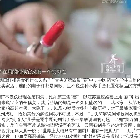
口红和美食有什么关系？”“舌尖3”第四集“养”中，中医药大学学生自
无卖家店，连配的电子秤都是同款。且不说这种不戴手套配置化妆品的方
？
”不仅仅出现在第四集，比如第三集“宴”，以江苏宝应婚宴上用“藕”引出
来说宝应的全藕宴，其后登场的却是一名久负盛名的——武术家，从第9分
术家的高超本领、大隐于市，以及70岁后收徒的心路历程，对于最能体现“
列成功，恰如其分的解说词功不可没，不过，“舌尖3”解说词却被网友抓出
友“笑道人”几乎是逐字逐句列出了第一集解说词的问题，比如“集万物于
清甜，反而会带有常见混合蜂蜜没有的药味；云南石锅并不起源于云南，
豫西并无拜大厨一说；“世界上大概只有中国厨师唯有一把厨刀”——后片中
遍火候、1000度高温锤炼、经过36000次捶打”此处都应该是虚指；“泡菜