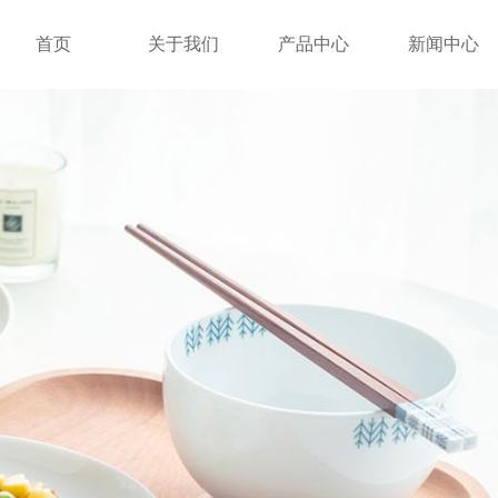
首页
关于我们
产品中心
新闻中心