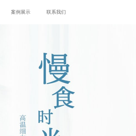
案例展示
联系我们