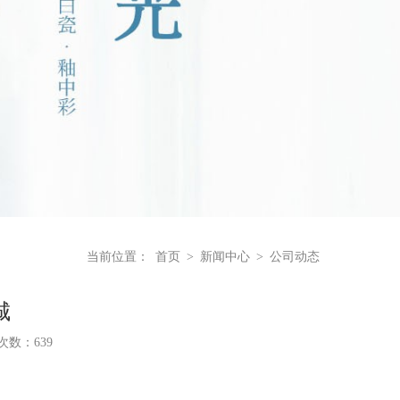
当前位置：
首页
>
新闻中心
>
公司动态
城
浏览次数：
639