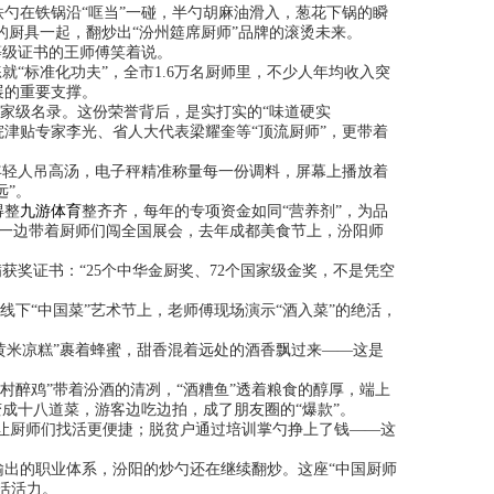
在铁锅沿“哐当”一碰，半勺胡麻油滑入，葱花下锅的瞬
的厨具一起，翻炒出“汾州筵席厨师”品牌的滚烫未来。
级证书的王师傅笑着说。
练就“标准化功夫”，全市1.6万名厨师里，不少人年均收入突
展的重要支撑。
身国家级名录。这份荣誉背后，是实打实的“味道硬实
务院津贴专家李光、省人大代表梁耀奎等“顶流厨师”，更带着
轻人吊高汤，电子秤精准称量每一份调料，屏幕上播放着
远”。
得整
九游体育
整齐齐，每年的专项资金如同“营养剂”，为品
”，一边带着厨师们闯全国展会，去年成都美食节上，汾阳师
奖证书：“25个中华金厨奖、72个国家级金奖，不是凭空
下“中国菜”艺术节上，老师傅现场演示“酒入菜”的绝活，
黄米凉糕”裹着蜂蜜，甜香混着远处的酒香飘过来——这是
村醉鸡”带着汾酒的清冽，“酒糟鱼”透着粮食的醇厚，端上
成十八道菜，游客边吃边拍，成了朋友圈的“爆款”。
让厨师们找活更便捷；脱贫户通过培训掌勺挣上了钱——这
出的职业体系，汾阳的炒勺还在继续翻炒。这座“中国厨师
活活力。