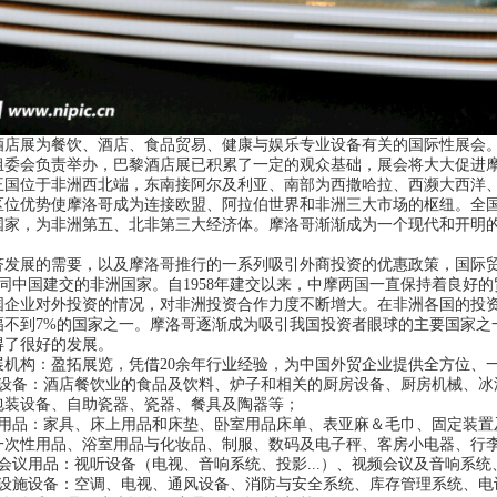
展为餐饮、酒店、食品贸易、健康与娱乐专业设备有关的国际性展会。
组委会负责举办，巴黎酒店展已积累了一定的观众基础，展会将大大促进
位于非洲西北端，东南接阿尔及利亚、南部为西撒哈拉、西濒大西洋、
区位优势使摩洛哥成为连接欧盟、阿拉伯世界和非洲三大市场的枢纽。全
国家，为非洲第五、北非第三大经济体。摩洛哥渐渐成为一个现代和开明
展的需要，以及摩洛哥推行的一系列吸引外商投资的优惠政策，国际贸
早同中国建交的非洲国家。自1958年建交以来，中摩两国一直保持着良好
国企业对外投资的情况，对非洲投资合作力度不断增大。在非洲各国的投资
幅不到7%的国家之一。摩洛哥逐渐成为吸引我国投资者眼球的主要国家之
得了很好的发展。
构：盈拓展览，凭借20余年行业经验，为中国外贸企业提供全方位、一
备：酒店餐饮业的食品及饮料、炉子和相关的厨房设备、厨房机械、冰
包装设备、自助瓷器、瓷器、餐具及陶器等；
品：家具、床上用品和床垫、卧室用品床单、表亚麻＆毛巾、固定装置
一次性用品、浴室用品与化妆品、制服、数码及电子秤、客房小电器、行
议用品：视听设备（电视、音响系统、投影...）、视频会议及音响系统
施设备：空调、电视、通风设备、消防与安全系统、库存管理系统、电