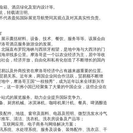
险箱、酒店绿化及室内设计等。
航，转载请注明。
不代表盈拓国际展览导航赞同其观点及对其真实性负责。
T
展示囊括材料、设备、技术、餐饮、服务等等。该展会由
摩洛哥酒店服务旅游业的发展。
北隔直布罗陀海峡与西班牙相望，是地中海与大西洋的门
国海岸线多公里。摩洛哥是一个以农业经济为主，居中等收
的社会，经济开放，自由化和私有化创造了不断增长的国内
易以及外商投资在摩洛哥经济中占有越来越重要的位置。
的贸易关系。近年来，两国企业间合作活跃，贸易额不断增
地中，摩洛哥王国“一枝独秀”，成为近年以来全球新兴市
一，这一非洲小国已经聚集了大量的中国企业，这些企业在
站式的展览服务。助力企业提升国际竞争力。
备、厨房机械、冰淇淋机、咖啡机果汁机、餐具、啤酒酿造
及配件、地毯、窗帘及面料、电器及照明、微型洗发水冷气
李推车、清洁、洗衣机、洗衣房设备及产品等；
、互联网应用、电子商务与网络解决方案；
讯系统、水处理系统、服务及设备、装饰配件、洗衣店、干