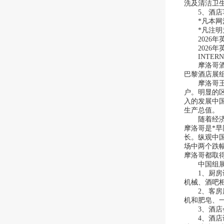
洗及清洁卫
5、酒店车
*凡本网注
*凡注明为
2026年英
2026年英
INTERNATI
摩洛哥酒店
巴黎酒店展
摩洛哥王国
户。明显的
入的发展中
生产总值。
随着经济发
摩洛哥是*
长。纵观中
场中两个跌
摩洛哥都取
中国组展机
1、厨房设
机械、酒吧
2、客房用
机和肥皂、
3、酒店会
4、酒店设