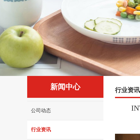
育
官
方
网
站-
陶
瓷
厨
新闻中心
行业资讯
具
专
I
公司动态
业
行业资讯
制