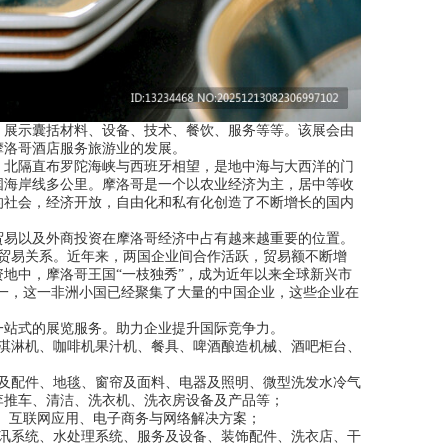
展示囊括材料、设备、技术、餐饮、服务等等。该展会由
摩洛哥酒店服务旅游业的发展。
北隔直布罗陀海峡与西班牙相望，是地中海与大西洋的门
国海岸线多公里。摩洛哥是一个以农业经济为主，居中等收
的社会，经济开放，自由化和私有化创造了不断增长的国内
易以及外商投资在摩洛哥经济中占有越来越重要的位置。
的贸易关系。近年来，两国企业间合作活跃，贸易额不断增
地中，摩洛哥王国“一枝独秀”，成为近年以来全球新兴市
一，这一非洲小国已经聚集了大量的中国企业，这些企业在
站式的展览服务。助力企业提升国际竞争力。
淇淋机、咖啡机果汁机、餐具、啤酒酿造机械、酒吧柜台、
及配件、地毯、窗帘及面料、电器及照明、微型洗发水冷气
李推车、清洁、洗衣机、洗衣房设备及产品等；
、互联网应用、电子商务与网络解决方案；
讯系统、水处理系统、服务及设备、装饰配件、洗衣店、干