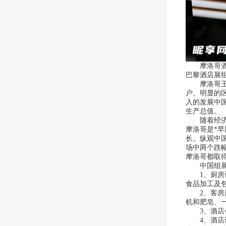
摩洛哥酒店
巴黎酒店展
摩洛哥王国
户。明显的
入的发展中
生产总值。
随着经济发
摩洛哥是*
长。纵观中
场中两个跌
摩洛哥都取
中国组展机
1、厨房设
食品加工及
2、客房用
机和肥皂、
3、酒店会
4、酒店设