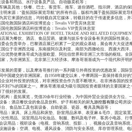
生设备和用品、水疗设备及产品、自动贩卖机等；
辆及其他：快餐、巴士、客货车、推车、迷你酒吧、指示牌、酒店的保
明来源：“盈拓国际展览导航”的所有作品，版权均属于盈拓国际展览导
其它来源的信息，均转载自其它媒体，转载目的在于传递更多信息，并
国伦敦国际酒店科技博览会：Tevalis VIP贵宾休息室
国伦敦国际酒店科技博览会：Tevalis VIP贵宾休息室
ONAL EXHIBITION OF HOTEL TRADE AND RELATED EQUIPMEN
展为餐饮、酒店、食品贸易、健康与娱乐专业设备有关的国际性展会。
组委会负责举办，巴黎酒店展已积累了一定的观众基础，展会将大大促进
位于非洲西北端，东南接阿尔及利亚、南部为西撒哈拉、西濒大西洋、
区位优势使摩洛哥成为连接欧盟、阿拉伯世界和非洲三大市场的枢纽。全
国家，为非洲第五、北非第三大经济体。摩洛哥渐渐成为一个现代和开明
展的需要，以及摩洛哥推行的一系列吸引外商投资的优惠政策，国际贸
早同中国建交的非洲国家。自1958年建交以来，中摩两国一直保持着良好
国企业对外投资的情况，对非洲投资合作力度不断增大。在非洲各国的投资
幅不到7%的国家之一。摩洛哥逐渐成为吸引我国投资者眼球的主要国家之
得了很好的发展。
构：盈拓展览，凭借20余年行业经验，为中国外贸企业提供全方位、一
备：酒店餐饮业的食品及饮料、炉子和相关的厨
九游控股有限公司
房设
柜台、食品加工及包装设备、自助瓷器、瓷器、餐具及陶器等；
品：家具、床上用品和床垫、卧室用品床单、表亚麻＆毛巾、固定装置
一次性用品、浴室用品与化妆品、制服、数码及电子秤、客房小电器、行
议用品：视听设备（电视、音响系统、投影...）、视频会议及音响系统
施设备：空调、电视、通风设备、消防与安全系统、库存管理系统、电