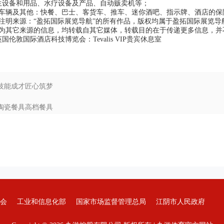
生设备和用品、水疗设备及产品、自动贩卖机等；
辆及其他：快餐、巴士、客货车、推车、迷你酒吧、指示牌、酒店的保
明来源：“盈拓国际展览导航”的所有作品，版权均属于盈拓国际展览导
其它来源的信息，均转载自其它媒体，转载目的在于传递更多信息，并
国伦敦国际酒店科技博览会：Tevalis VIP贵宾休息室
 技能成才匠心筑梦
 陶瓷餐具高档餐具
会
工业和信息化部
国家市场监督管理总局
江阴市人民政府