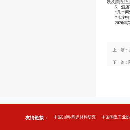
洗及清洁卫
5、酒店车
*凡本网注
*凡注明为
2026年英
上一篇 :
下一篇 :
中国知网-陶瓷材料研究
中国陶瓷工业协
友情链接：