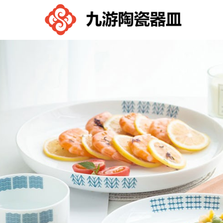
九
游
控
股
有
限
公
司-
九
游
体