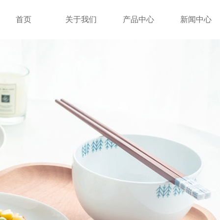
首页
关于我们
产品中心
新闻中心