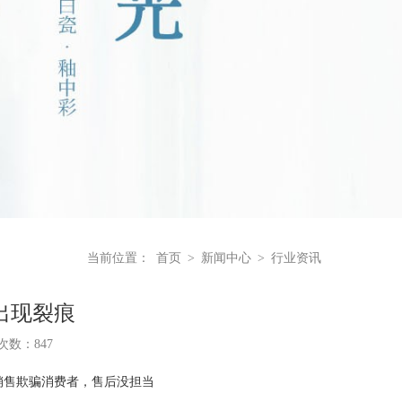
当前位置：
首页
>
新闻中心
>
行业资讯
胎出现裂痕
浏览次数：
847
售欺骗消费者，售后没担当