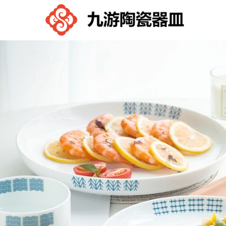
九
游
控
股
有
限
公
司-
九
游
体