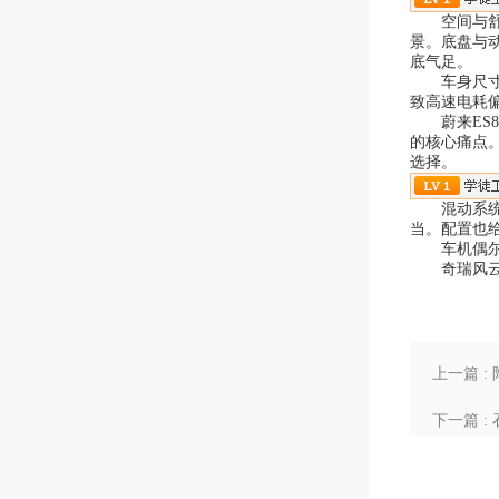
造
空间与舒适
景。底盘与
商
底气足。
车身尺寸偏
致高速电耗
蔚来ES8
的核心痛点
选择。
混动系统很
当。配置也
车机偶尔
奇瑞风云T
上一篇 
下一篇 