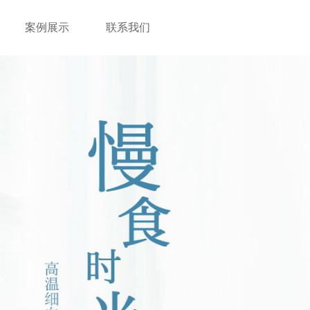
案例展示
联系我们