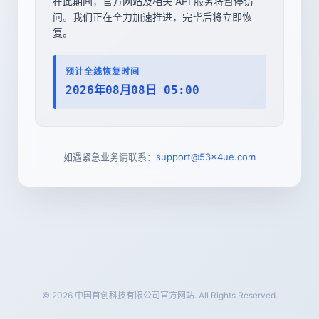
在此期间，官方网站及相关 API 服务将暂停访
问。我们正在全力加速推进，完毕后将立即恢
复。
预计全线恢复时间
2026年08月08日 05:00
如遇紧急业务请联系：
support@53x4ue.com
© 2026 中国首创科技有限公司官方网站. All Rights Reserved.